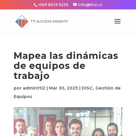
+569 8529 9236
info@ttisi.cl
Mapea las dinámicas
de equipos de
trabajo
por
admintti2
|
Mar 30, 2025
|
DISC
,
Gestión de
Equipos