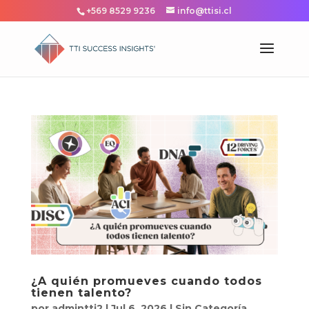
+569 8529 9236
info@ttisi.cl
¿A quién promueves cuando todos
tienen talento?
por
admintti2
|
Jul 6, 2026
|
Sin Categoría