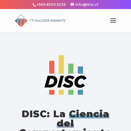
+569 8529 9236
info@ttisi.cl
DISC: La
Ciencia
del