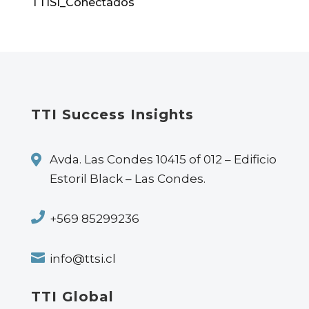
TTISI_Conectados
TTI Success Insights

Avda. Las Condes 10415 of 012 – Edificio
Estoril Black – Las Condes.

+569 85299236

info@ttsi.cl
TTI Global