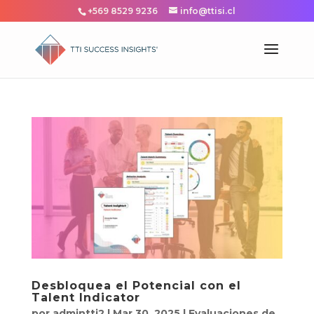
+569 8529 9236
info@ttisi.cl
Desbloquea el Potencial con el
Talent Indicator
por
admintti2
|
Mar 30, 2025
|
Evaluaciones de