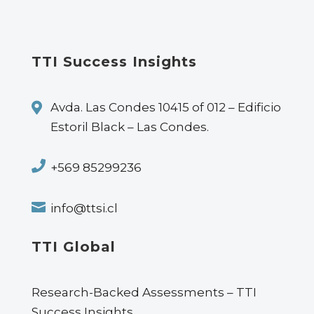
TTI Success Insights

Avda. Las Condes 10415 of 012 – Edificio
Estoril Black – Las Condes.

+569 85299236

info@ttsi.cl
TTI Global
Research-Backed Assessments – TTI
Success Insights